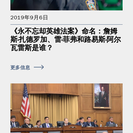
2019年9月6日
《永不忘却英雄法案》命名：詹姆
斯·扎德罗加、雷·菲弗和路易斯·阿尔
瓦雷斯是谁？
更多信息