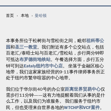
曼哈顿
首页
›
本地
›
祖科蒂公
本事务所位于松树街与雪松街之间，毗邻
园
圣三一教堂
和
。我们附近有多个公交站点，包括
百老汇/泰晤士站与百老汇/雪松站，步行两分钟即
布罗德街地铁站
可抵达
。午餐选择方面，步行五分
Eataly纽约市中心店
钟可到达
。 坐落于金融区核心
地带，我们这家家族经营的9·11事件律师事务所正
处于纽约市繁华喧嚣的中心地带。
距离世界贸易中心
我们位于华尔街40号的办公室
仅
需步行11分钟——这有力地提醒着我们从事的是什
么工作，以及我们为谁服务。 我们服务于纽约市
WTCHP和VCF案件
民，但也受理来自世界各地的
。