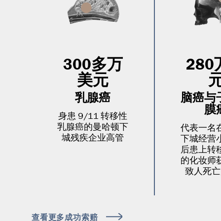
300多万
28
美元
乳腺癌
脑癌与
膜
身患 9/11 转移性
乳腺癌的曼哈顿下
代表一名
城残疾企业高管
下城经营
后患上转
的化妆师
致人死亡
查看更多成功索赔