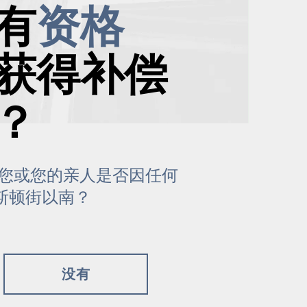
有
资格
获得补偿
？
 期间，您或您的亲人是否因任何
斯顿街以南？
没有