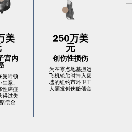
0万美
250万美
元
元
子宫内
创伤性损伤
癌
为在零点地基搬运
飞机轮胎时掉入废
在曼哈顿
墟的纽约市环卫工
小生意、
人颁发创伤赔偿金
移性癌症
获得过失
赔偿金