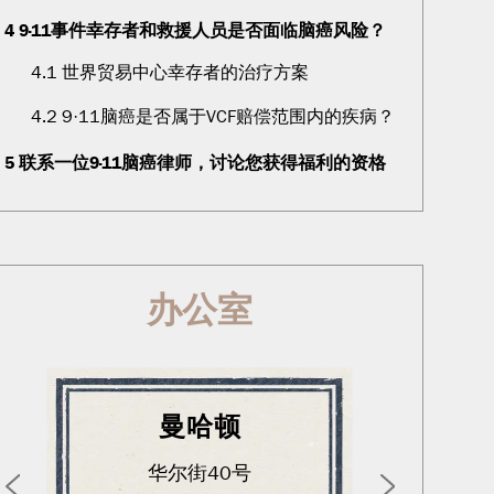
4
9·11事件幸存者和救援人员是否面临脑癌风险？
4.1
世界贸易中心幸存者的治疗方案
4.2
9·11脑癌是否属于VCF赔偿范围内的疾病？
5
联系一位9·11脑癌律师，讨论您获得福利的资格
办公室
曼哈顿
华尔街40号
西北