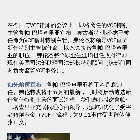
在今日与VCF律师的会议上，即将离任的VCF特别
主管鲁帕·巴塔查里亚宣布，
奥古斯特·弗伦杰
已被
任命为VCF临时特别主管。弗伦杰将领导VCF直至
新任特别主管被任命，以永久接替鲁帕·巴塔查里
亚的职位。 弗伦杰整个职业生涯均担任政府律师，
现任美国司法部助理司法部长特别顾问（该部门同
时负责监督VCF事务）。
如先前所宣布
，鲁帕·巴塔查里亚将于本月底卸
任。弗伦特杰将于五月初履新，同时将启动遴选新
任常任特别主管的面试流程。我们衷心感谢鲁帕·
巴塔查里亚充满同理心的领导，她成功优化了受害
者赔偿基金（VCF）流程，为9·11事件受害群体伸
张正义。