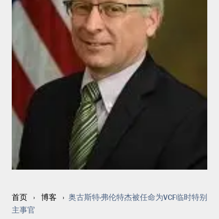
奥古斯特·弗伦特杰被任命为VCF临时特别
首页
›
博客
›
主事官