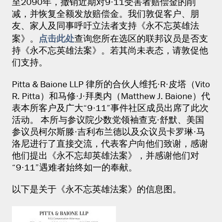
至2090年，撤销近期对9·11受害者赔偿金的削
减，并恢复全额发放赔偿金。我们敦促客户、朋
友、家人及同事呼吁立法者支持《永不忘英雄法
点击此处
案》。
查询您所在选区的联邦议员是否支
持《永不忘英雄法案》。若其尚未表态，请敦促他
们支持。
Pitta & Baione LLP 律所的合伙人维托·R·皮塔（Vito
R. Pitta）和马修·J·拜奥内（Matthew J. Baione）代
表本所客户及广大“9·11”事件社区成员出席了此次
活动。 本所与参议院少数党领袖查克·舒默、美国
参议员柯尔斯滕·吉利布兰德以及众议员卡罗琳·马
洛尼进行了直接交流，代表客户向他们致谢，感谢
他们提出《永不忘却英雄法案》，并感谢他们对
“9·11”遇难者始终如一的奉献。
以下是关于《永不忘英雄法案》的信息图。