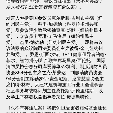
倡导者约翰·菲尔
。
会议旨在推出《
永不忘英雄：
永久授权9·11受害者赔偿基金法案
》
。
发言人包括美国参议员克尔斯滕·吉利布兰德（纽
约州民主党）、科里·加德纳（科罗拉多州共和
党）及参议院少数党领袖查克·舒默（纽约州民主
党），众议员卡罗琳·B·马洛尼（纽约州民主
党）、杰里·纳德勒（纽约州民主党）、即将审议
该法案的众议院司法委员会主席彼得·金（纽约州
共和党）， 乔恩·斯图尔特、9·11健康倡导者约翰·
菲尔、纽约州劳联-产联主席马里奥·西伦托、 国际
消防员协会总务司库爱德华·A·凯利、制服消防官员
协会854分会主席杰克·莱蒙达、制服消防员协会
94分会副主席勒罗伊·麦金尼斯、巡警慈善协会主
席帕特·林奇、大纽约建筑与施工行业工会理事会
社区事务与战略计划主任桑托斯·罗德里格斯，以
及学生幸存者权益倡导者莱拉·诺德斯特伦。
《永不忘英雄法案》将把9·11受害者赔偿基金延长