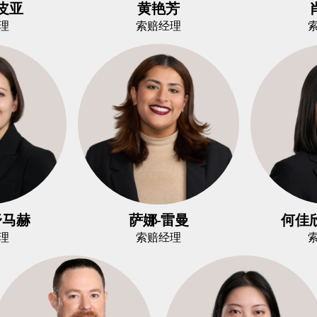
皮亚
黄艳芳
理
索赔经理
舒马赫
萨娜-雷曼
何佳
理
索赔经理