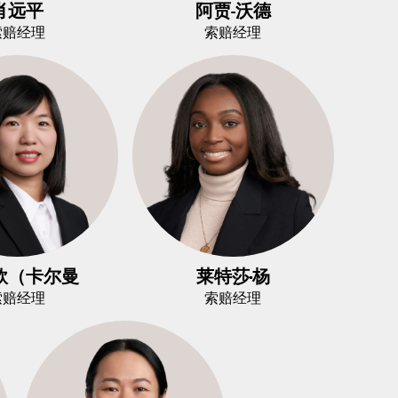
肖远平
阿贾-沃德
索赔经理
索赔经理
欣（卡尔曼
莱特莎·杨
索赔经理
索赔经理