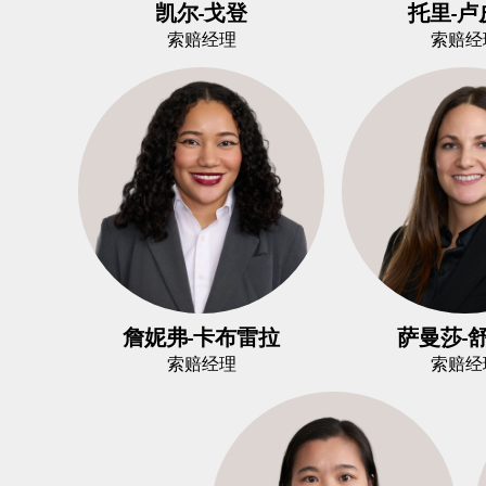
凯尔-戈登
托里-卢
索赔经理
索赔经
詹妮弗-卡布雷拉
萨曼莎-
索赔经理
索赔经