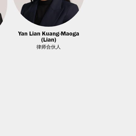
Yan Lian Kuang-Maoga
(Lian)
律师合伙人