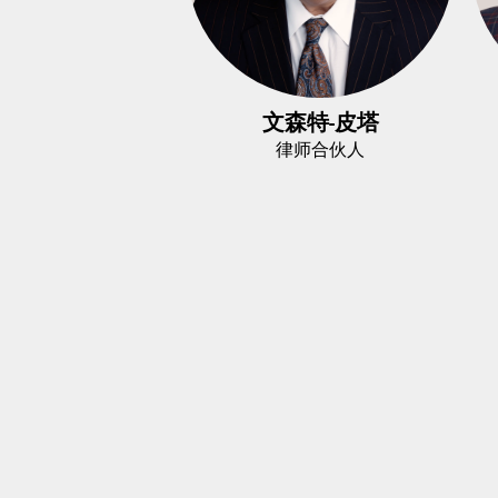
文森特-皮塔
律师合伙人