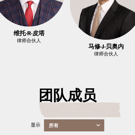
维托-R-皮塔
律师合伙人
马修-J-贝奥内
律师合伙人
团队成员
显示