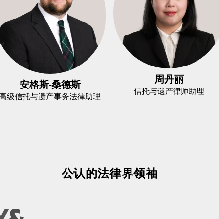
周丹丽
安格斯-桑德斯
信托与遗产律师助理
高级信托与遗产事务法律助理
公认的法律界领袖