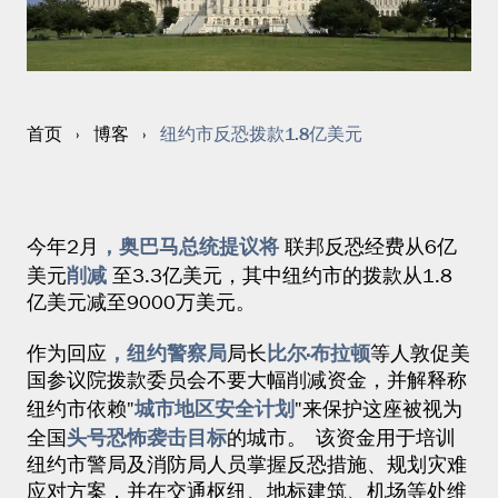
纽约市反恐拨款1.8亿美元
首页
›
博客
›
，奥巴马总统提议将
今年2月
联邦反恐经费从6亿
削减
美元
至3.3亿美元，其中纽约市的拨款从1.8
亿美元减至9000万美元。
，纽约警察局
比尔·布拉顿
作为回应
局长
等人敦促美
国参议院拨款委员会不要大幅削减资金，并解释称
城市地区安全计划
纽约市依赖"
"来保护这座被视为
头号恐怖袭击目标
全国
的城市。 该资金用于培训
纽约市警局及消防局人员掌握反恐措施、规划灾难
应对方案，并在交通枢纽、地标建筑、机场等处维