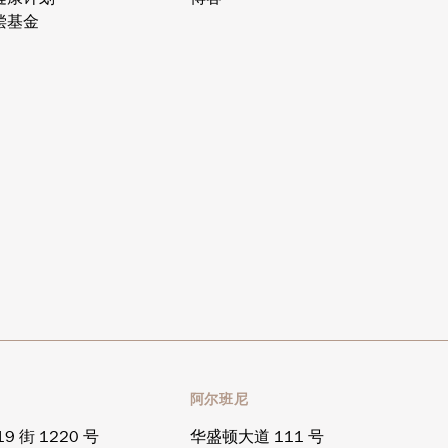
偿基金
区
阿尔班尼
9 街 1220 号
华盛顿大道 111 号